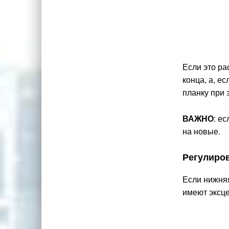
Если это ра
конца, а, е
планку при 
ВАЖНО
: е
на новые.
Регулиров
Если нижняя
имеют эксце