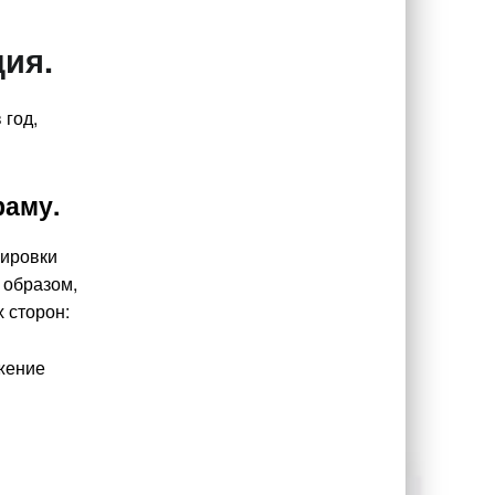
ия.
 год,
раму.
лировки
 образом,
 сторон:
жение