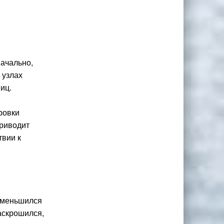
начально,
 узлах
иц.
ровки
приводит
твии к
уменьшился
раскрошился,