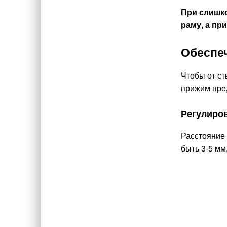
При слишко
раму, а пр
Обеспеч
Чтобы от ст
прижим пре
Регулиров
Расстояние
быть 3-5 мм