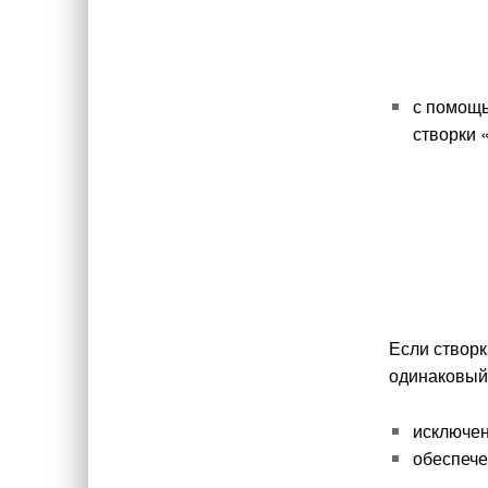
с помощь
створки 
Если створк
одинаковый 
исключен
обеспече