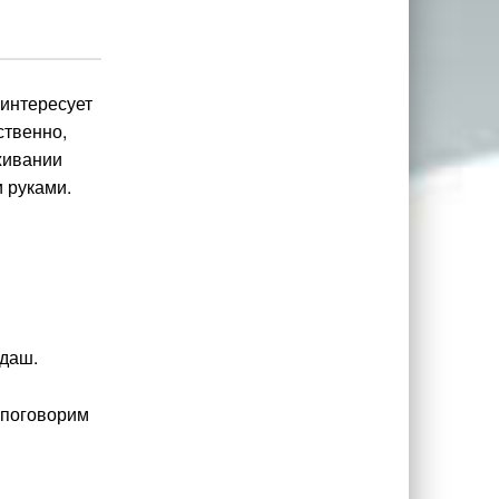
 интересует
ственно,
живании
 руками.
ндаш.
 поговорим