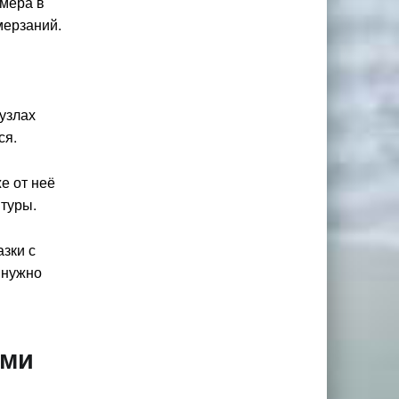
змера в
мерзаний.
 узлах
ся.
е от неё
итуры.
азки с
 нужно
ими