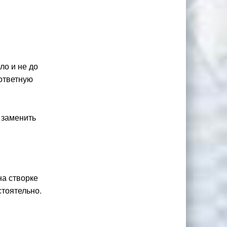
ло и не до
 ответную
т заменить
на створке
стоятельно.