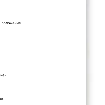
м положение
ечен
ки.