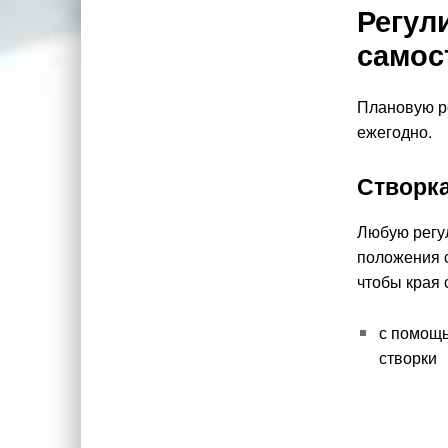
Регул
самос
Плановую ре
ежегодно.
Створка
Любую регул
положения с
чтобы края 
с помощь
створки