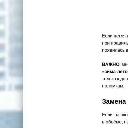
Если петля 
при правиль
появилась в
ВАЖНО
: м
«зима-лето
только к до
поломкам.
Замена
Если за ок
в объёме, н