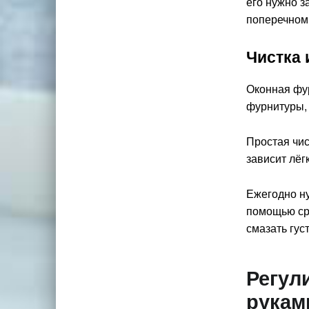
его нужно з
поперечном 
Чистка 
Оконная фур
фурнитуры, 
Простая чис
зависит лёг
Ежегодно ну
помощью сре
смазать гус
Регул
рукам