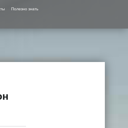
кты
Полезно знать
он