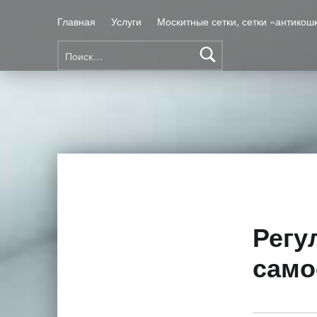
Главная
Услуги
Москитные сетки, сетки «антикош
Найти:
Ремонт окон ПВХ Омск
Регу
само