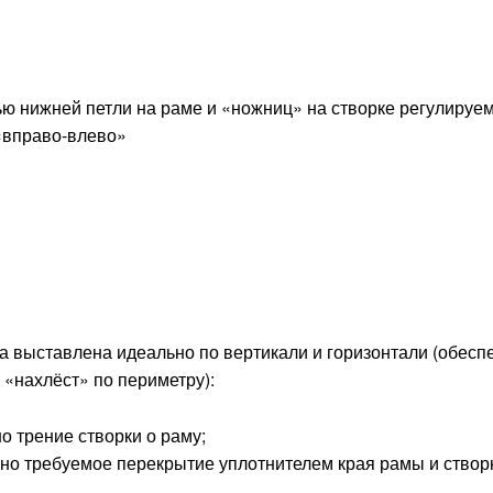
ю нижней петли на раме и «ножниц» на створке регулируе
«вправо-влево»
а выставлена идеально по вертикали и горизонтали (обесп
«нахлёст» по периметру):
о трение створки о раму;
но требуемое перекрытие уплотнителем края рамы и створ