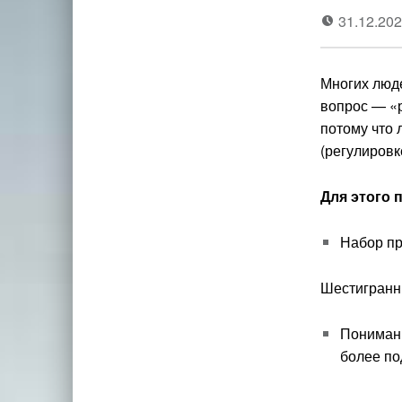
31.12.20
Многих люде
вопрос — «р
потому что 
(регулировк
Для этого 
Набор пр
Шестигранни
Понимани
более по