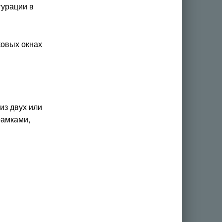
гурации в
ковых окнах
из двух или
рамками,