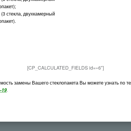
опакет);
 (3 стекла, двухкамерный
опакет).
[CP_CALCULATED_FIELDS id=»6″]
имость замены Вашего стеклопакета Вы можете узнать по 
1-19
.