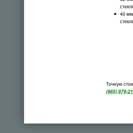
стекл
40 мм
стекл
Точную сто
(965) 979-2
Вернуться к главной навигации по сайту