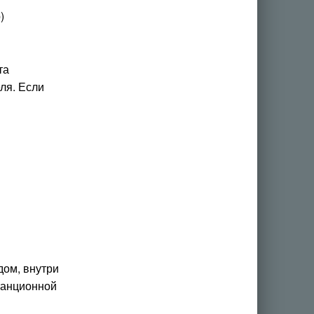
)
та
ля. Если
дом, внутри
станционной