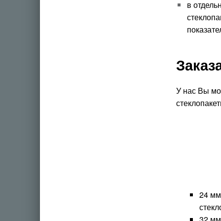
в отдель
стеклопа
показате
Заказ
У нас Вы мо
стеклопаке
24 мм
стекл
32 мм