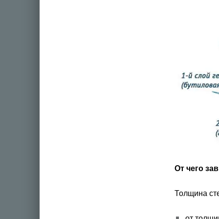
От чего за
Толщина сте
от толщи