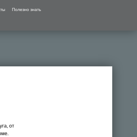
кты
Полезно знать
га, от
оме.