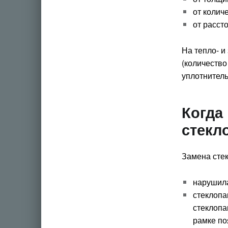
от колич
от расст
На тепло- и
(количество
уплотнитель
Когда
стекл
Замена стек
нарушила
стеклопа
стеклопа
рамке по