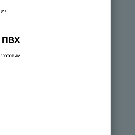
щих
е ПВХ
Изготовим