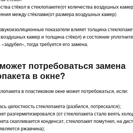
ества стёкол в стеклопакете(от количества воздушных камер
ояния между стёклами(от размера воздушных камер)
 звукоизоляционные показатели влияет толщина стеклопаке
 воздушных камер и толщина стёкол) и состояние уплотните
 «задубел», тогда требуется его замена.
 может потребоваться замена
опакета в окне?
лопакета в пластиковом окне может потребоваться, если:
сь целостность стеклопакета (разбился, потрескался);
кет разгерметизировался (от стеклопакета стало веять холо
кета скапливается конденсат, стеклопакет помутнел, на ди
является ржавчина);